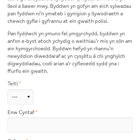
lleol a llawer mwy. Byddwn yn gofyn am eich sylwadau
pan fyddwn ni’n ymateb i gynigion y llywodraeth a
chewch gyfle i gyfrannu at ein gwaith polisi.
Pan fyddwch yn ymuno fel ymgyrchydd, byddwn yn
anfon e-byst atoch ychydig o weithiau’r mis yn sôn am
ein hymgyrchoedd. Byddwn hefyd yn rhannu’n
newyddion diweddaraf ac yn cysylltu â chi ynghylch
digwyddiadau, codi arian a’r cyfleoedd sydd yna i
ffurfio ein gwaith.
Teitl
Enw Cyntaf