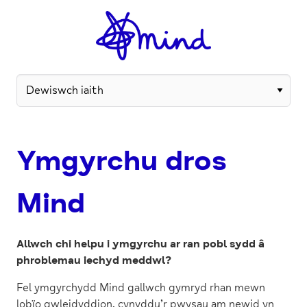
Ymgyrchu dros
Mind
Allwch chi helpu i ymgyrchu ar ran pobl sydd â
phroblemau iechyd meddwl?
Fel ymgyrchydd Mind gallwch gymryd rhan mewn
lobïo gwleidyddion, cynyddu’r pwysau am newid yn