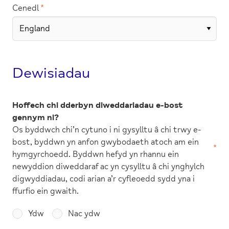
Cenedl
Dewisiadau
Hoffech chi dderbyn diweddariadau e-bost
gennym ni?
Os byddwch chi’n cytuno i ni gysylltu â chi trwy e-
bost, byddwn yn anfon gwybodaeth atoch am ein
hymgyrchoedd. Byddwn hefyd yn rhannu ein
newyddion diweddaraf ac yn cysylltu â chi ynghylch
digwyddiadau, codi arian a’r cyfleoedd sydd yna i
ffurfio ein gwaith.
Ydw
Nac ydw