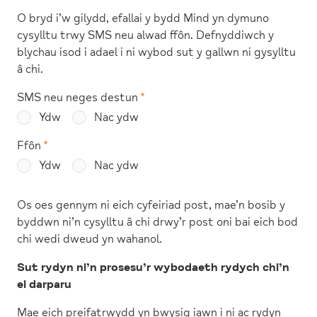
O bryd i’w gilydd, efallai y bydd Mind yn dymuno
cysylltu trwy SMS neu alwad ffôn. Defnyddiwch y
blychau isod i adael i ni wybod sut y gallwn ni gysylltu
â chi.
SMS neu neges destun
Ydw
Nac ydw
Ffôn
Ydw
Nac ydw
Os oes gennym ni eich cyfeiriad post, mae’n bosib y
byddwn ni’n cysylltu â chi drwy’r post oni bai eich bod
chi wedi dweud yn wahanol.
Sut rydyn ni’n prosesu’r wybodaeth rydych chi’n
ei darparu
Mae eich preifatrwydd yn bwysig iawn i ni ac rydyn