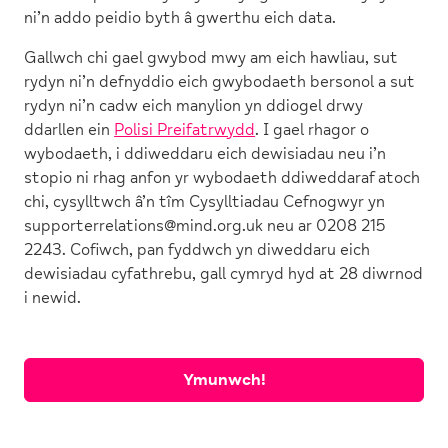
ni’n addo peidio byth â gwerthu eich data.
Gallwch chi gael gwybod mwy am eich hawliau, sut
rydyn ni’n defnyddio eich gwybodaeth bersonol a sut
rydyn ni’n cadw eich manylion yn ddiogel drwy
ddarllen ein
Polisi Preifatrwydd
. I gael rhagor o
wybodaeth, i ddiweddaru eich dewisiadau neu i’n
stopio ni rhag anfon yr wybodaeth ddiweddaraf atoch
chi, cysylltwch â’n tîm Cysylltiadau Cefnogwyr yn
supporterrelations@mind.org.uk
neu ar 0208 215
2243. Cofiwch, pan fyddwch yn diweddaru eich
dewisiadau cyfathrebu, gall cymryd hyd at 28 diwrnod
i newid.
Ymunwch!